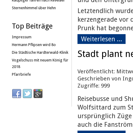
Radpilger fahren nach Kevelaer
Sternenhimmel über Hehn
Letztendlich wurd
kerzengerade vor d
Top Beiträge
Prunk hat begonne
Impressum
Weiterlesen ...
Hermann Pflipsen wird 8o
Stadt plant 
Die Städtische Hardterwald-Klinik
Vogelschuss mit neuem König für
2018
Veröffentlicht: Mittwo
Pfarrbriefe
Geschrieben von Ing
Zugriffe: 999
Reisebusse und Sh
Wolfsittard zum St
ursprünglich Züge 
auch die Fanström