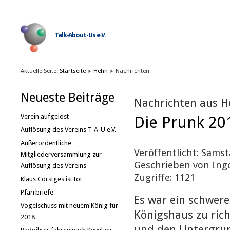
Talk-About-Us e.V.
Aktuelle Seite:
Startseite
Hehn
Nachrichten
Neueste Beiträge
Nachrichten aus H
Verein aufgelöst
Die Prunk 20
Auflösung des Vereins T-A-U e.V.
Außerordentliche
Veröffentlicht: Samsta
Mitgliederversammlung zur
Geschrieben von Ing
Auflösung des Vereins
Zugriffe: 1121
Klaus Cörstges ist tot
Pfarrbriefe
Es war ein schwer
Vogelschuss mit neuem König für
Königshaus zu ric
2018
und den Untergrun