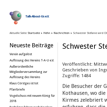
Talk-About-Us e.V.
Aktuelle Seite:
Startseite
Hehn
Nachrichten
Schwester Stefanie wird O
Schwester St
Neueste Beiträge
Verein aufgelöst
Auflösung des Vereins T-A-U e.V.
Veröffentlicht: Mittw
Außerordentliche
Geschrieben von Ing
Mitgliederversammlung zur
Zugriffe: 1484
Auflösung des Vereins
Klaus Cörstges ist tot
Die Besucher der 
Pfarrbriefe
Kothausen, wo die 
Vogelschuss mit neuem König für
Kirmes zelebriert 
2018
erfuhren, dass die