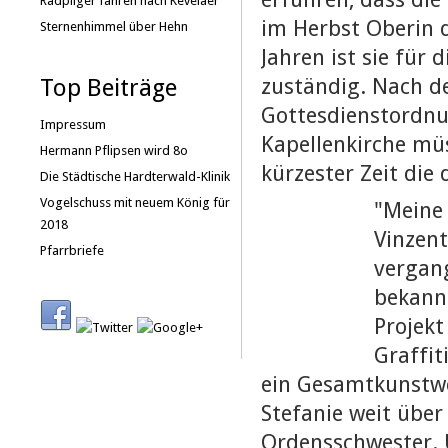
Radpilger fahren nach Kevelaer
im Herbst Oberin d
Sternenhimmel über Hehn
Jahren ist sie fü
zuständig. Nach d
Top Beiträge
Gottesdienstordnu
Impressum
Kapellenkirche mü
Hermann Pflipsen wird 8o
kürzester Zeit die
Die Städtische Hardterwald-Klinik
Vogelschuss mit neuem König für
"Meine 
2018
Vinzent
Pfarrbriefe
vergang
bekann
Projekt
Graffit
ein Gesamtkunstwer
Stefanie weit über
Ordensschwester. 