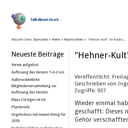
Talk-About-Us e.V.
Aktuelle Seite:
Startseite
Hehn
Nachrichten
"Hehner-Kult" im Radio...
"Hehner-Kult"
Neueste Beiträge
Verein aufgelöst
Auflösung des Vereins T-A-U e.V.
Veröffentlicht: Freita
Außerordentliche
Geschrieben von Ing
Mitgliederversammlung zur
Zugriffe: 937
Auflösung des Vereins
Klaus Cörstges ist tot
Wieder einmal hab
Pfarrbriefe
geschafft: Dieses m
Vogelschuss mit neuem König für
Gehör verschaffte
2018