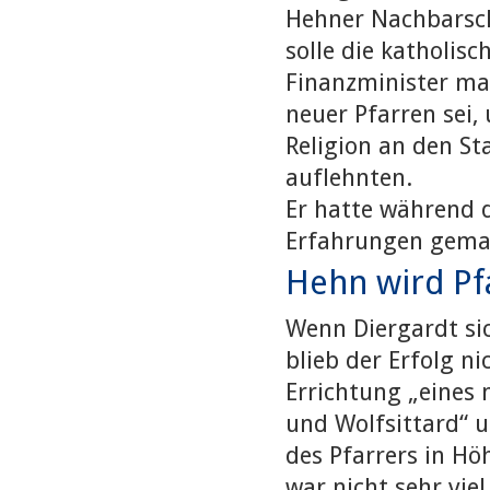
Hehner Nachbarsch
solle die katholi
Finanzminister mac
neuer Pfarren sei, 
Religion an den St
auflehnten.
Er hatte während 
Erfahrungen gema
Hehn wird Pf
Wenn Diergardt sic
blieb der Erfolg n
Errichtung „eines
und Wolfsittard“ 
des Pfarrers in Hö
war nicht sehr vie