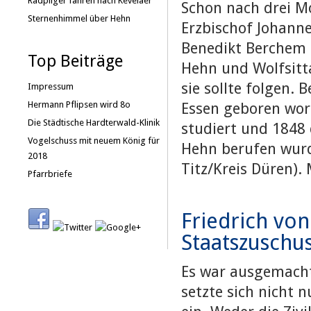
Radpilger fahren nach Kevelaer
Schon nach drei M
Sternenhimmel über Hehn
Erzbischof Johanne
Benedikt Berchem 
Top Beiträge
Hehn und Wolfsitta
sie sollte folgen.
Impressum
Hermann Pflipsen wird 8o
Essen geboren wor
Die Städtische Hardterwald-Klinik
studiert und 1848
Vogelschuss mit neuem König für
Hehn berufen wurde
2018
Titz/Kreis Düren).
Pfarrbriefe
Friedrich von
Staatszuschu
Es war ausgemacht
setzte sich nicht 