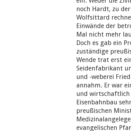
ein. Weder die Ziv
noch Hardt, zu de
Wolfsittard rechn
Einwände der betr
Mal nicht mehr lau
Doch es gab ein P
zuständige preußis
Wende trat erst ein
Seidenfabrikant u
und -weberei Fried
annahm. Er war ein
und wirtschaftlic
Eisenbahnbau sehr
preußischen Minist
Medizinalangelege
evangelischen Pfar