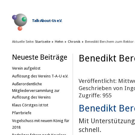
Talk-About-Us e.V.
Aktuelle Seite:
Startseite
Hehn
Chronik
Benedikt Berchem zum Rektor 
Benedikt Ber
Neueste Beiträge
Verein aufgelöst
Auflösung des Vereins T-A-U e.V.
Veröffentlicht: Mittwo
Außerordentliche
Geschrieben von Ing
Mitgliederversammlung zur
Zugriffe: 955
Auflösung des Vereins
Benedikt Ber
Klaus Cörstges ist tot
Pfarrbriefe
Mit Unterstützung
Vogelschuss mit neuem König für
2018
schnell.