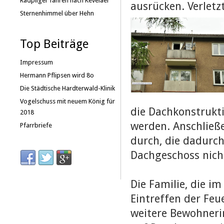
Radpilger fahren nach Kevelaer
ausrücken. Verlet
Sternenhimmel über Hehn
Top Beiträge
Impressum
Hermann Pflipsen wird 8o
Die Städtische Hardterwald-Klinik
Vogelschuss mit neuem König für
die Dachkonstrukti
2018
werden. Anschlie
Pfarrbriefe
durch, die dadurc
Dachgeschoss nicht
Die Familie, die i
Eintreffen der Feu
weitere Bewohneri