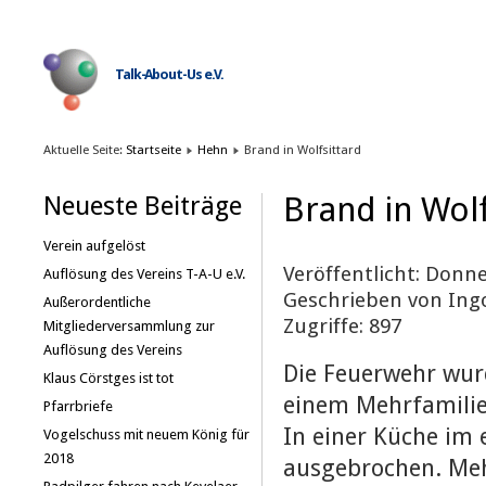
Talk-About-Us e.V.
Aktuelle Seite:
Startseite
Hehn
Brand in Wolfsittard
Brand in Wolf
Neueste Beiträge
Verein aufgelöst
Veröffentlicht: Donne
Auflösung des Vereins T-A-U e.V.
Geschrieben von Ing
Außerordentliche
Zugriffe: 897
Mitgliederversammlung zur
Auflösung des Vereins
Die Feuerwehr wur
Klaus Cörstges ist tot
einem Mehrfamilie
Pfarrbriefe
In einer Küche im 
Vogelschuss mit neuem König für
2018
ausgebrochen. Meh