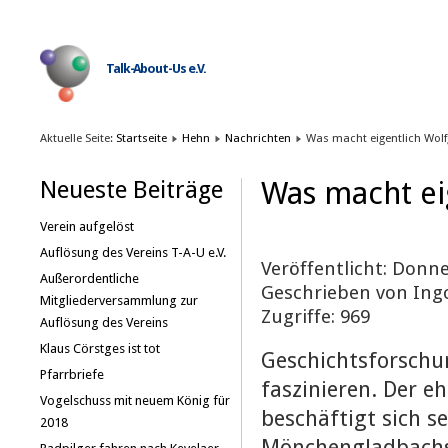
Talk-About-Us e.V.
Aktuelle Seite:
Startseite
Hehn
Nachrichten
Was macht eigentlich Wol
Was macht ei
Neueste Beiträge
Verein aufgelöst
Auflösung des Vereins T-A-U e.V.
Veröffentlicht: Donne
Außerordentliche
Geschrieben von Ing
Mitgliederversammlung zur
Zugriffe: 969
Auflösung des Vereins
Klaus Cörstges ist tot
Geschichtsforschu
Pfarrbriefe
faszinieren. Der e
Vogelschuss mit neuem König für
beschäftigt sich se
2018
Mönchengladbachs 