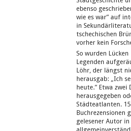
Stadtgeschichte un
ebenso geschriebe
wie es war“ auf in
in Sekundärliterat
tschechischen Brün
vorher kein Forsc
So wurden Lücken 
Legenden aufgeräum
Löhr, der längst n
herausgab: „Ich se
heute.“ Etwa zwei
herausgegeben ode
Städteatlanten. 15
Buchrezensionen g
gelesener Autor in 
allgemeinverständl