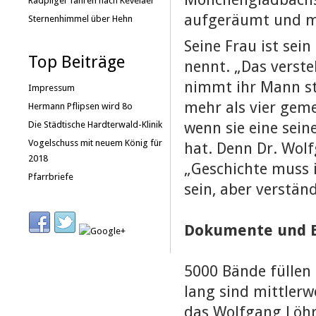
Radpilger fahren nach Kevelaer
aufgeräumt und m
Sternenhimmel über Hehn
Seine Frau ist sein
Top Beiträge
nennt. „Das verste
nimmt ihr Mann ste
Impressum
mehr als vier gem
Hermann Pflipsen wird 8o
wenn sie eine sein
Die Städtische Hardterwald-Klinik
Vogelschuss mit neuem König für
hat. Denn Dr. Wol
2018
„Geschichte muss 
Pfarrbriefe
sein, aber verständ
Dokumente und B
5000 Bände füllen 
lang sind mittlerw
das Wolfgang Löhr 