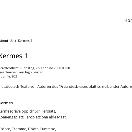
Ho
About-Us
Kermes 1
Kermes 1
Veröffentlicht: Dienstag, 26. Februar 2008 00:00
Geschrieben von Ingo Lenzen
ugriffe: 962
Plattdeutsch Texte von Autoren des "Freundeskreises platt schreibender Aut
Kermes
Kermesdriive opp d’r Schillerplatz,
Könnengsplatz, Jeroplatz onn alde Maat.
Trööte, Tromme, Flööte, Fummpe,