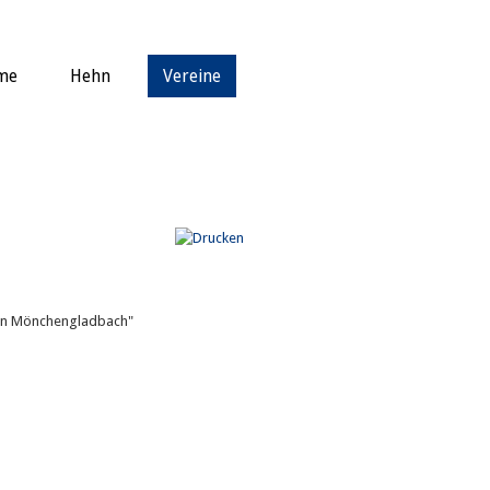
me
Hehn
Vereine
oren Mönchengladbach"