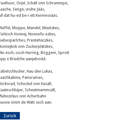
Tuuthuor, Orjel, Schäll onn Schrummpe,
Laache, Senge, vruhe Jääs,
All dat hu-ed be-i ett Kermesvääs.
Waffel, Moppe, Mandel, Müützkes,
Türkisch Honnej, Nonnefü-ezkes,
Liebespärlches, Prentehäzzkes,
Honnejkok onn Zuckerplätzkes,
Wu-esch, ooch Herring, Böggem, Sprott
opp e Brüdche aanjebodd.
Säbelschlucker, Hau den Lukas,
Laachkabine, Panoramas,
Jlöcksrad, Schockel onn Kasäll,
Kaateschliäjer, Scheetmammsäll,
Vluhezirkus onn Acherbahn
buone ömm de Wätt sech aan.
Zurück