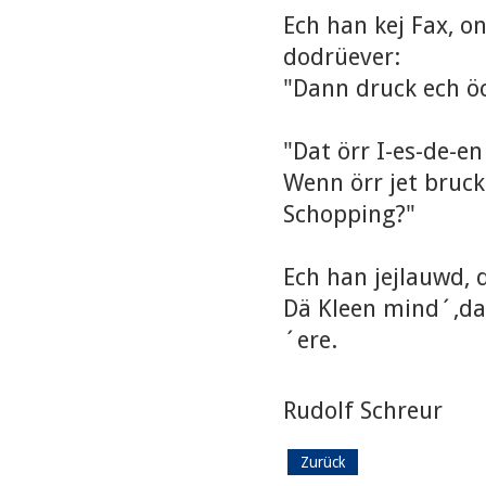
Ech han kej Fax, o
dodrüever:
"Dann druck ech öc
"Dat örr I-es-de-e
Wenn örr jet bruck
Schopping?"
Ech han jejlauwd, 
Dä Kleen mind´,dat
´ere.
Rudolf Schreur
Zurück