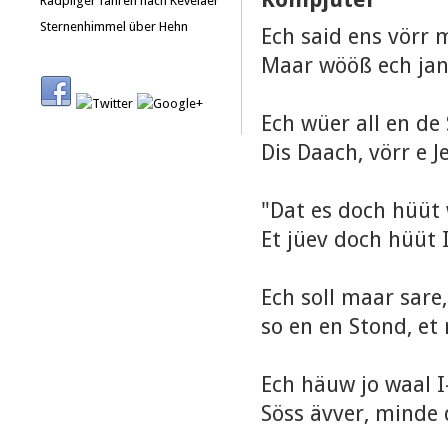
Radpilger fahren nach Kevelaer
Sternenhimmel über Hehn
Ech said ens vörr 
Maar wööß ech jane
Ech wüer all en de
Dis Daach, vörr e 
"Dat es doch hüüt 
Et jüev doch hüüt 
Ech soll maar sare
so en en Stond, et
Ech häuw jo waal I
Söss ävver, minde