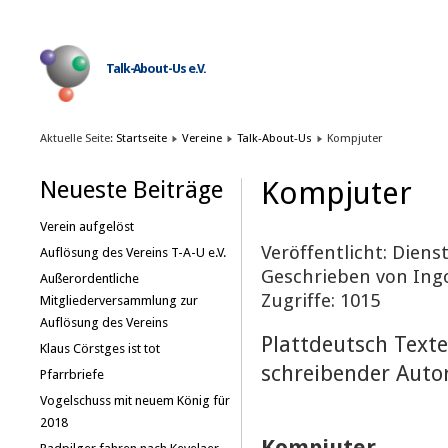
Talk-About-Us e.V.
Aktuelle Seite:
Startseite
Vereine
Talk-About-Us
Kompjuter
Kompjuter
Neueste Beiträge
Verein aufgelöst
Veröffentlicht: Diens
Auflösung des Vereins T-A-U e.V.
Geschrieben von Ing
Außerordentliche
Zugriffe: 1015
Mitgliederversammlung zur
Auflösung des Vereins
Plattdeutsch Texte
Klaus Cörstges ist tot
schreibender Aut
Pfarrbriefe
Vogelschuss mit neuem König für
2018
Kompjuter