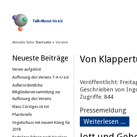
Talk-About-Us e.V.
Aktuelle Seite:
Startseite
Vereine
Von Klapper
Neueste Beiträge
Verein aufgelöst
Auflösung des Vereins T-A-U e.V.
Veröffentlicht: Freita
Außerordentliche
Geschrieben von Ing
Mitgliederversammlung zur
Zugriffe: 844
Auflösung des Vereins
Klaus Cörstges ist tot
Pressemeldung
Pfarrbriefe
Weiterlesen ...
Vogelschuss mit neuem König für
2018
Jott und Geb