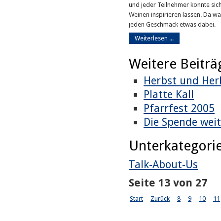
und jeder Teilnehmer konnte sic
Weinen inspirieren lassen. Da war
jeden Geschmack etwas dabei.
Weiterlesen ...
Weitere Beiträg
Herbst und He
Platte Kall
Pfarrfest 2005
Die Spende weit
Unterkategori
Talk-About-Us
Seite 13 von 27
Start
Zurück
8
9
10
11