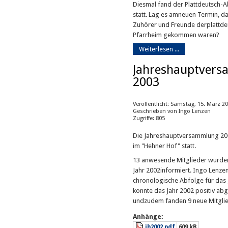
Diesmal fand der Plattdeutsch
statt. Lag es amneuen Termin, das
Zuhörer und Freunde derplattde
Pfarrheim gekommen waren?
Weiterlesen ...
Jahreshauptver
2003
Veröffentlicht: Samstag, 15. März 2
Geschrieben von Ingo Lenzen
Zugriffe: 805
Die Jahreshauptversammlung 20
im "Hehner Hof" statt.
13 anwesende Mitglieder wurden 
Jahr 2002informiert. Ingo Lenze
chronologische Abfolge für das
konnte das Jahr 2002 positiv a
undzudem fanden 9 neue Mitglie
Anhänge:
jb2002.pdf
609 kB