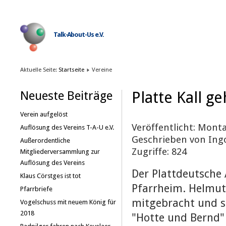
Talk-About-Us e.V.
Aktuelle Seite:
Startseite
Vereine
Platte Kall g
Neueste Beiträge
Verein aufgelöst
Veröffentlicht: Montag
Auflösung des Vereins T-A-U e.V.
Geschrieben von Ing
Außerordentliche
Zugriffe: 824
Mitgliederversammlung zur
Auflösung des Vereins
Der Plattdeutsche
Klaus Cörstges ist tot
Pfarrheim. Helmut
Pfarrbriefe
mitgebracht und s
Vogelschuss mit neuem König für
2018
"Hotte und Bernd"