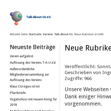
Talk-About-Us e.V.
Aktuelle Seite:
Startseite
Vereine
Talk-About-Us
Neue Rubriken erstellt
Neue Rubriken
Neueste Beiträge
Verein aufgelöst
Auflösung des Vereins T-A-U e.V.
Veröffentlicht: Sonnt
Außerordentliche
Geschrieben von Ing
Mitgliederversammlung zur
Zugriffe: 966
Auflösung des Vereins
Klaus Cörstges ist tot
Unsere Webseiten 
Pfarrbriefe
Dank einiger Hinw
Vogelschuss mit neuem König für
vorgenommen.
2018