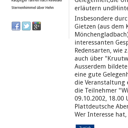
Radpilger fahren nach Kevelaer
erläutern undHint
Sternenhimmel über Hehn
Insbesondere durc
Gietzen (aus dem 
Mönchengladbach) 
interessanten Ges
Redensarten, wie z
auch über "Kruutw
Ausserdem bildete 
eine gute Gelegen
die Veranstaltung
die Teilnehmer "W
09.10.2002, 18.00
Plattdeutsche Aben
Wer Interesse hat,
Zurück