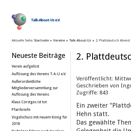
Talk-About-Us e.V.
Aktuelle Seite:
Startseite
Vereine
Talk-About-Us
2. Plattdeutsch Abend
2. Plattdeut
Neueste Beiträge
Verein aufgelöst
Auflösung des Vereins T-A-U e.V.
Veröffentlicht: Mittwo
Außerordentliche
Geschrieben von Ing
Mitgliederversammlung zur
Zugriffe: 843
Auflösung des Vereins
Klaus Cörstges ist tot
Ein zweiter "Plat
Pfarrbriefe
Hehn statt.
Vogelschuss mit neuem König für
Das gewählte Them
2018
Gelegenheit,die U