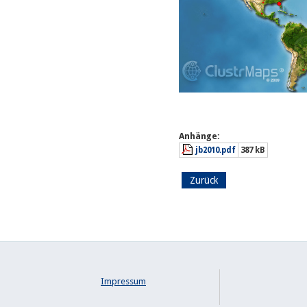
Anhänge:
jb2010.pdf
387 kB
Zurück
Impressum