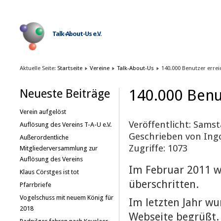
Talk-About-Us e.V.
Aktuelle Seite:
Startseite
Vereine
Talk-About-Us
140.000 Benutzer errei
140.000 Benu
Neueste Beiträge
Verein aufgelöst
Veröffentlicht: Samst
Auflösung des Vereins T-A-U e.V.
Geschrieben von Ing
Außerordentliche
Zugriffe: 1073
Mitgliederversammlung zur
Auflösung des Vereins
Im Februar 2011 w
Klaus Cörstges ist tot
überschritten.
Pfarrbriefe
Vogelschuss mit neuem König für
Im letzten Jahr wu
2018
Webseite begrüßt.